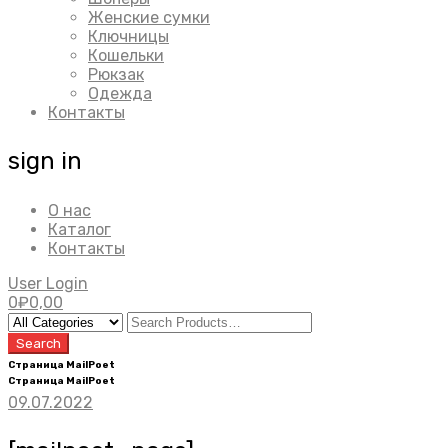
Женские сумки
Ключницы
Кошельки
Рюкзак
Одежда
Контакты
sign in
О нас
Каталог
Контакты
User Login
0
₽
0,00
Страница MailPoet
Страница MailPoet
09.07.2022