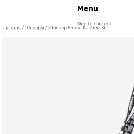
Menu
Skip to content
Главная
/
Шоперы
/
Шоппер Emma Kuchen XL
О 
К
Же
К