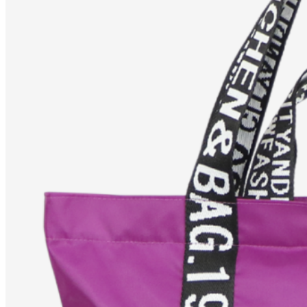
Menu
О нас
Каталог
Шоперы
Женские
сумки
Ключницы
Кошельки
Рюкзак
Одежда
Контакты
sign in
О нас
Каталог
Контакты
User Login
0
₽
0,00