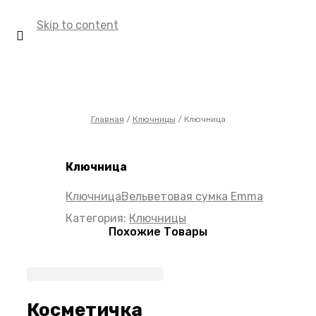
О нас
Skip to content
Каталог
Контакты
User Login
Главная
/
Ключницы
/
Ключница
Ключница
Ключница
Вельветовая сумка Emma
Категория:
Ключницы
Похожие Товары
Косметичка